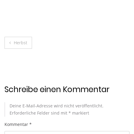
Beitragsnavigation
Herbst
Schreibe einen Kommentar
Deine E-Mail-Adresse wird nicht veröffentlicht.
Erforderliche Felder sind mit
*
markiert
Kommentar
*