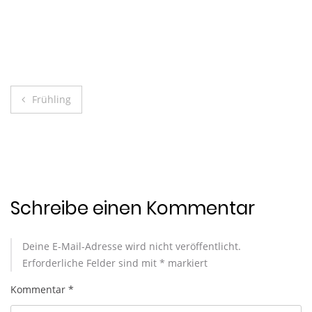
Beitragsnavigation
Frühling
Schreibe einen Kommentar
Deine E-Mail-Adresse wird nicht veröffentlicht.
Erforderliche Felder sind mit
*
markiert
Kommentar
*