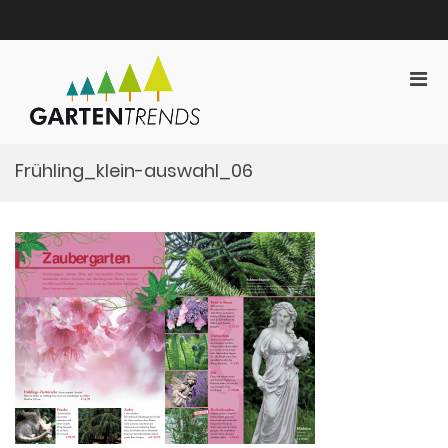
Zum
Inhalt
springen
Pri
Gartentrends
Men
Gartentrends Marketing
für
mobi
Frühling_klein-auswahl_06
Ger