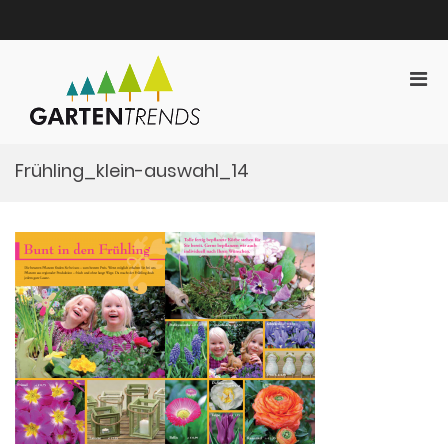
Zum
Inhalt
springen
Pri
Gartentrends
Men
Gartentrends Marketing
für
mobi
Frühling_klein-auswahl_14
Ger