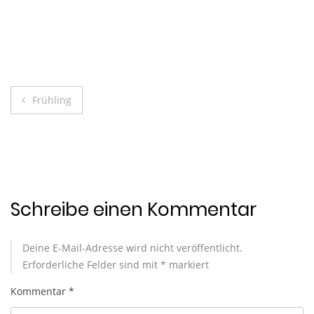
Beitragsnavigation
Frühling
Schreibe einen Kommentar
Deine E-Mail-Adresse wird nicht veröffentlicht.
Erforderliche Felder sind mit
*
markiert
Kommentar
*