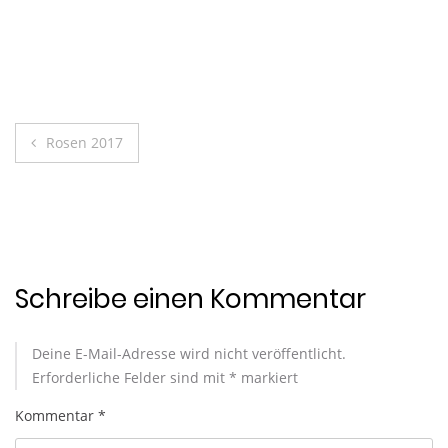
Beitragsnavigation
Rosen 2017
Schreibe einen Kommentar
Deine E-Mail-Adresse wird nicht veröffentlicht.
Erforderliche Felder sind mit
*
markiert
Kommentar
*