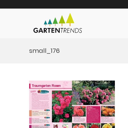
Gartentrends
Gartentrends Marketin
Zum
Inhalt
small_176
springen