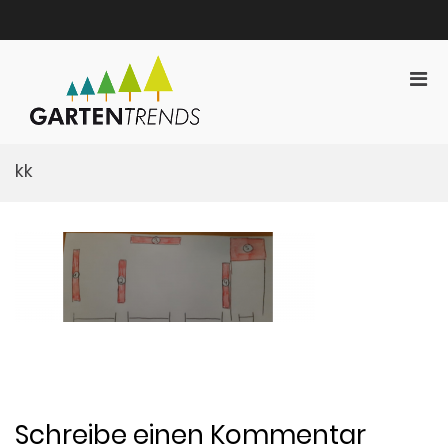
Zum
Inhalt
springen
Pri
Gartentrends
Men
Gartentrends Marketing
für
mobi
kk
Ger
Schreibe einen Kommentar